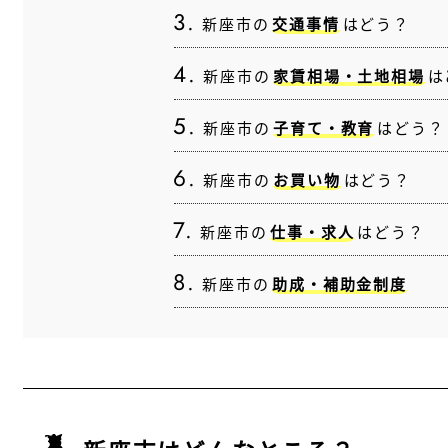
新座市の
交通事情
はどう？
新座市の
家賃相場・土地相場
は
新座市の
子育て・教育
はどう？
新座市の
お買い物
はどう？
新座市の
仕事・求人
はどう？
新座市の
助成・補助金制度