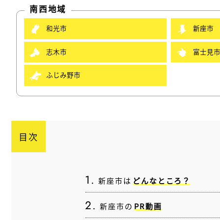
南西地域
和光市
新座市
志木市
富士見
ふじみ野市
目次
新座市は
どんなところ？
新座市の
PR動画