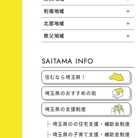
狭山市で暮らす
朝霞市で暮らす
さいたま市岩槻区で暮らす
利根地域
上尾市で暮らす
越谷市で暮らす
鶴ヶ島市で暮らす
入間市で暮らす
志木市で暮らす
北部地域
蓮田市で暮らす
さいたま市大宮区で暮らす
松伏町で暮らす
伊奈町で暮らす
川島町で暮らす
日高市で暮らす
秩父地域
熊谷市で暮らす
富士見市で暮らす
さいたま市緑区で暮らす
白岡市で暮らす
春日部市で暮らす
桶川市で暮らす
坂戸市で暮らす
長瀞町で暮らす
飯能市で暮らす
三芳町で暮らす
深谷市で暮らす
さいたま市中央区で暮らす
久喜市で暮らす
北本市で暮らす
SAITAMA INFO
毛呂山町で暮らす
皆野町で暮らす
ふじみ野市で暮らす
美里町で暮らす
さいたま市桜区で暮らす
幸手市で暮らす
鴻巣市で暮らす
住むなら埼玉県！
越生町で暮らす
小鹿野町で暮らす
本庄市で暮らす
さいたま市浦和区で暮らす
杉戸町で暮らす
鳩山町で暮らす
埼玉県のおすすめの街
横瀬町で暮らす
寄居町で暮らす
さいたま市南区で暮らす
宮代町で暮らす
吉見町で暮らす
埼玉県の支援制度
秩父市で暮らす
上里町で暮らす
加須市で暮らす
滑川町で暮らす
埼玉県のの住宅支援・補助金制度
神川町で暮らす
羽生市で暮らす
埼玉県の子育て支援・補助金制度