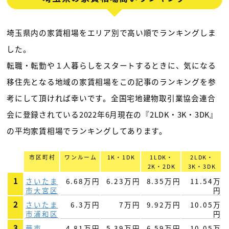
埼玉県内の家賃相場をエリア別で高い順でランキングしま
した。
転職・転勤や１人暮らしをスタートするときに、気になる
移住先となる地域の家賃相場をこの記事のランキングを参
考にして頂ければ幸いです。全国宅地建物取引業協会連合
会に登録されている2022年6月現在の『2LDK・3K・3DK』
の平均家賃相場でランキングしてあります。
市区町村
ワンルーム
1K・1DK
1LDK・
2LDK・
2K・2DK
3K・3DK
1
さいたま
6.68万円
6.23万円
8.35万円
11.54万
市大宮区
円
2
さいたま
6.3万円
7万円
9.92万円
10.05万
市浦和区
円
3
蕨市
4.81万円
5.39万円
6.59万円
10.05万