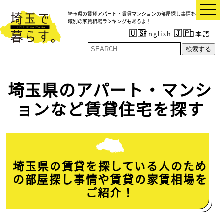
t
埼玉県の賃貸アパート・賃貸マンションの部屋探し事情を考察！地
o
域別の家賃相場ランキングもあるよ！
g
g
English
日本語
l
e
検索する
n
a
v
i
埼玉県のアパート・マンシ
g
a
t
ョンなど賃貸住宅を探す
i
o
n
埼玉県の賃貸を探している人のため
の部屋探し事情や賃貸の家賃相場を
ご紹介！